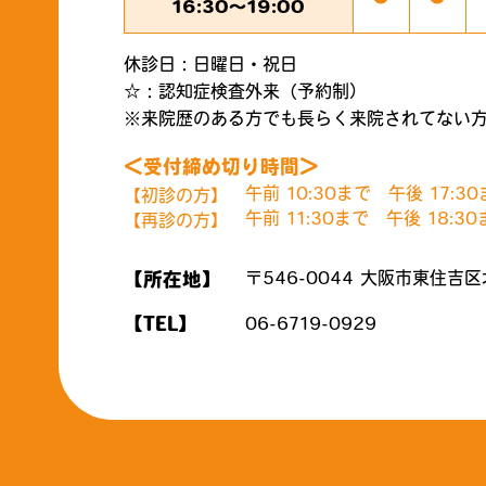
16:30～19:00
休診日：日曜日・祝日
☆：認知症検査外来（予約制）
※来院歴のある方でも長らく来院されてない
＜受付締め切り時間＞
午前 10:30まで 午後 17:3
初診の方
午前 11:30まで 午後 18:3
再診の方
〒546-0044
大阪市東住吉区北
所在地
06-6719-0929
TEL